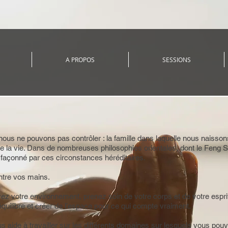
A PROPOS
SESSIONS
 nous ne pouvons pas contrôler : la famille dans laquelle nous naisso
e la vie. Dans de nombreuses philosophies orientales, dont le Feng S
t façonné par ces circonstances héréditaires.
ntre vos mains.
z votre environnement, prenez soin de votre corps et de votre esprit
équilibre et créer de l’espace pour ce qui compte vraiment.
 aide à travailler sur les différents domaines sur lesquels vous pouv