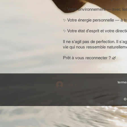
✨ Votre environnement — avec les c
✨ Votre énergie personnelle — à tr
✨ Votre état d’esprit et votre dir
Il ne s'agit pas de perfection. Il s
vie qui nous ressemble naturellem
Prêt à vous reconnecter ? 🌿
termes
Se connecter
©