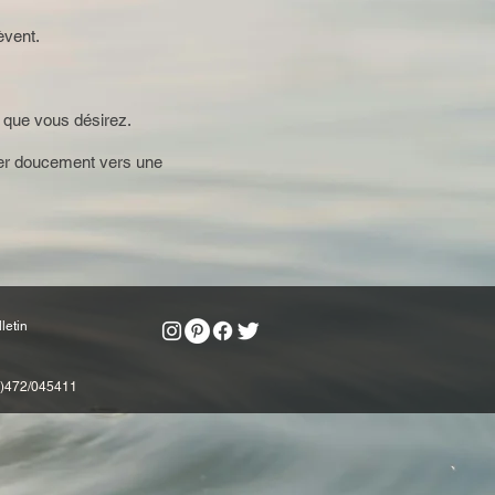
èvent.
e que vous désirez.
ancer doucement vers une
letin
0)472/045411