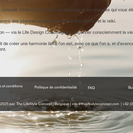
onseils d'Interior Flow pour les maisons et les espaces qui vous él
avers des séances réparatrices comme le shiatsu et le reiki.
ection — via le Life Design Coaching pour façonner consciemment la vi
'agit de créer une harmonie là où l'on est, avec ce que l'on a, et d'av
ent.
 et conditions
Politique de confidentialité
Bul
FAQ
 2025 par The LifeStyle Concept | Belgique |
info@thelifestyleconcept.com
| +32 (